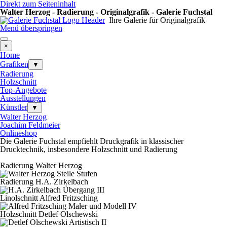
Direkt zum Seiteninhalt
Walter Herzog - Radierung - Originalgrafik - Galerie Fuchstal
Ihre Galerie für Originalgrafik
Menü überspringen
×
Home
Grafiken
▼
Radierung
Holzschnitt
Top-Angebote
Ausstellungen
Künstler
▼
Walter Herzog
Joachim Feldmeier
Onlineshop
Die Galerie Fuchstal empfiehlt Druckgrafik in klassischer
Drucktechnik, insbesondere Holzschnitt und Radierung
Radierung Walter Herzog
Radierung H.A. Zirkelbach
Linolschnitt Alfred Fritzsching
Holzschnitt Detlef Olschewski