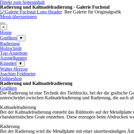
Direkt zum Seiteninhalt
Radierung und Kaltnadelradierung - Galerie Fuchstal
Ihre Galerie für Originalgrafik
Menü überspringen
×
Home
Grafiken
▼
Radierung
Holzschnitt
Top-Angebote
Ausstellungen
Künstler
▼
Walter Herzog
Joachim Feldmeier
Onlineshop
Radierung und Kaltnadelradierung
Grafiken
Die Radierung ist eine Technik des Tiefdrucks, bei der die grafische Ge
unterscheidet zwischen Kaltnadelradierung und Radierung, die auch al
Kaltnadelradierung
Bei der Kaltnadelradierung entsteht das Bildmotiv auf der Metallplatte 
charakteristischen Grate entstehen. Diese erzeugen beim Abdrucken we
Radierung
Bei der Radierung wird die Metallplatte mit einer säurebeständigen Ätz