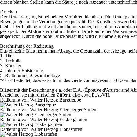
diesen blanken Stellen kann die Säure je nach Ätzdauer unterschiedlich 
Drucken
Der Druckvorgang ist bei beiden Verfahren identisch. Die Druckplatt
Bewegungen in die Vertiefungen gequetscht. Der Künstler verwendet d
bleibt. Der Plattengrund wird annähernd sauber, meist durch Abreibe
gestapelt. Der Abdruck erfolgt mit hohem Druck auf einer Walzenpresse
abgedeckt. Durch die hohe Druckbelastung wird die Farbe aus den Ver
Beschriftung der Radierung
Das einzelne Blatt nennt man Abzug, die Gesamtzahl der Abzüge heißt 
1. Titel
2. Technik
3. Künstler
4. Jahr der Entstehung
5. Blattnummer/Gesamtauflage
"4/10" bedeutet, dass es sich um das vierte von insgesamt 10 Exemplar
Blätter mit der Bezeichnung e.a. oder E.A. (Épreuve d'Artiste) sind A
bezeichnet sie mit römischen Ziffern, also etwa E.A./VII.
Radierung von Walter Herzog Burgtreppe
Radierung von Walter Herzog Ettersberger Stufen
Radierung von Walter Herzog Eckbergstufen
Radierung von Walter Herzog Liobastufen