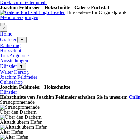
Direkt zum Seiteninhalt
Joachim Feldmeier - Holzschnitte - Galerie Fuchstal
Ihre Galerie für Originalgrafik
Menü überspringen
×
Home
Grafiken
▼
Radierung
Holzschnitt
Top-Angebote
Ausstellungen
Künstler
▼
Walter Herzog
Joachim Feldmeier
Onlineshop
Joachim Feldmeier - Holzschnitte
Künstler
Holzschnitte von Joachim Feldmeier erhalten Sie in unserem
Onli
Strandpromenade
Über den Dächern
Altstadt überm Hafen
Alter Hafen